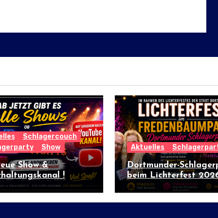
lles
Schlagercouch
agerparty
Show
Aktuelles
Schlagerpar
neue Show &
Dortmunder-Schlager
haltungskanal !
beim Lichterfest 202