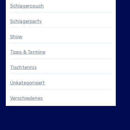
Schlagercouch
Schlagerparty
Show
Tipps & Termine
Tischtennis
Unkategorisiert
Verschiedenes