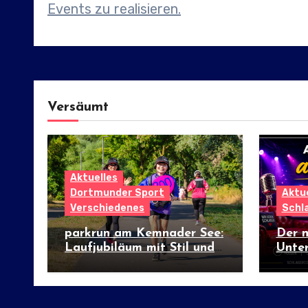
Events zu realisieren.
Versäumt
Aktuelles
Dortmunder Sport
Aktue
Verschiedenes
Schl
parkrun am Kemnader See:
Der 
Laufjubiläum mit Stil und
Unter
internationalem Flair