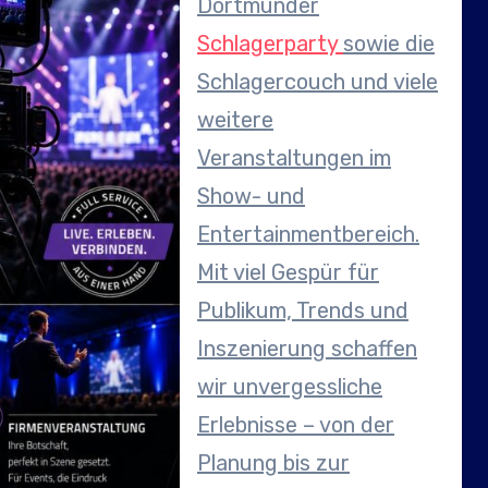
Dortmunder
Schlagerparty
sowie die
Schlagercouch und viele
weitere
Veranstaltungen im
Show- und
Entertainmentbereich.
Mit viel Gespür für
Publikum, Trends und
Inszenierung schaffen
wir unvergessliche
Erlebnisse – von der
Planung bis zur