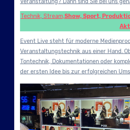
Veranstaltung? Dann sind Sie bei uns gena
Technik,
Stream,
Show, Sport, Produktio
Akt
Event Live steht für moderne Medienprod
Veranstaltungstechnik aus einer Hand. Ob
Tontechnik, Dokumentationen oder komple
der ersten Idee bis zur erfolgreichen Um