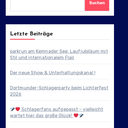
Suchen
Letzte Beiträge
parkrun am Kemnader See: Laufjubiläum mit
Stil und internationalem Flair
Der neue Show & Unterhaltungskanal !
Dortmunder-Schlagerparty beim Lichterfest
2026
Schlagerfans aufgepasst – vielleicht
wartet hier das große Glück!