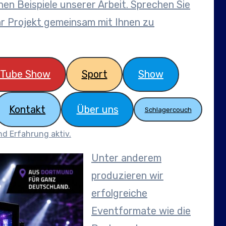
en Beispiele unserer Arbeit. Sprechen Sie
Ihr Projekt gemeinsam mit Ihnen zu
uTube Show
Sport
Show
Kontakt
Über uns
Schlagercouch
nd Erfahrung aktiv.
Unter anderem
produzieren wir
erfolgreiche
Eventformate wie die