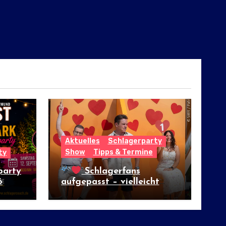
Aktuelles
Schlagerparty
Show
Tipps & Termine
ty
party
Schlagerfans
6
aufgepasst – vielleicht
wartet hier das große
Glück!