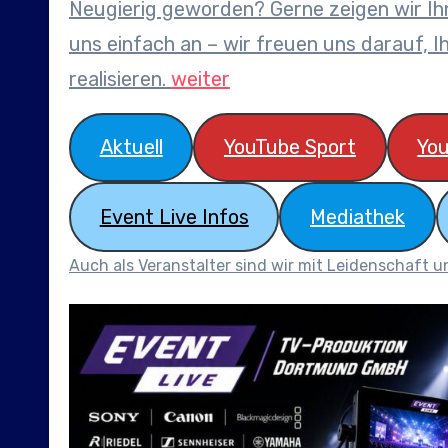
Neugierig geworden? Gerne zeigen wir Ihn
uns einfach an – wir freuen uns darauf, 
realisieren.
weiter
Aktuell
YouTube Sport
Yo
Event Live Infos
Mediathek
Auch als Veranstalter sind wir mit Leidenschaft u