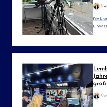
Uwe
Die Kam
Einsat
Lemb
Jahr
groß 
Uwe