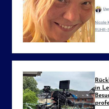
Uwe
Nicole 
RUHR-S
Rück
in L
Besuc
prof