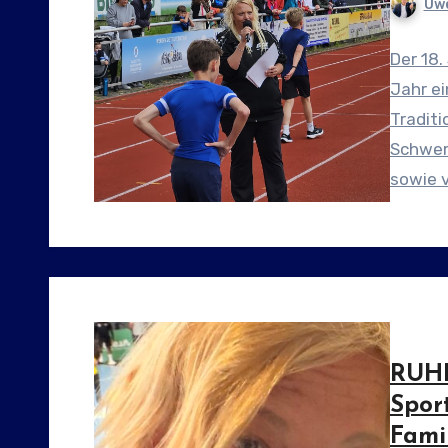
Uwe
Der 18.
Jahr ei
Tradit
Schwer
sowie 
RUHR
Sport
Fami