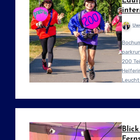
Lauf
inte
Uwe
Bochum
parkru
200 Te
Helferi
Leucht
Blick
Fern