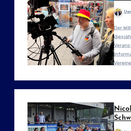
Uwe
Der Wil
diesjäh
Verans
Informa
Verein
ihre Ar
Nicol
Schw