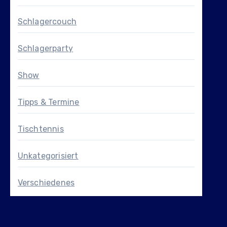
Schlagercouch
Schlagerparty
Show
Tipps & Termine
Tischtennis
Unkategorisiert
Verschiedenes