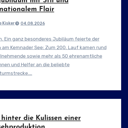
jubiläum mit Stil und
rnationalem Flair
 Kisker
04.08.2026
. Ein ganz besonderes Jubiläum feierte der
n am Kemnader See: Zum 200. Lauf kamen rund
ilnehmende sowie mehr als 50 ehrenamtliche
nnen und Helfer an die beliebte
turmstrecke.…
 hinter die Kulissen einer
sehproduktion