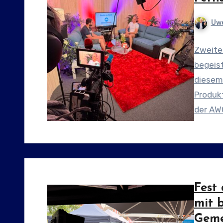
Uwe
Zweite
begeist
diesem 
Produk
der AW
Leistu
Fest 
mit 
Geme