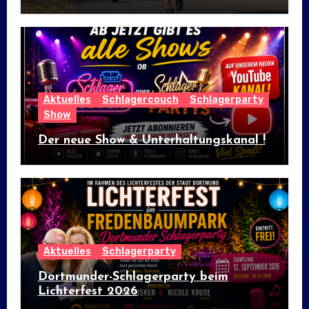
internationalem Flair
Aktuelles
Schlagercouch
Schlagerparty
Show
Der neue Show & Unterhaltungskanal !
Aktuelles
Schlagerparty
Dortmunder-Schlagerparty beim
Lichterfest 2026