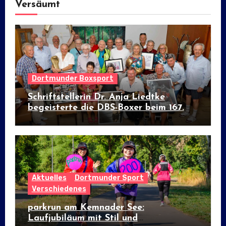
Versäumt
Dortmunder Boxsport
Schriftstellerin Dr. Anja Liedtke
begeisterte die DBS-Boxer beim 167.
Prominenten-Stammtisch
Aktuelles
Dortmunder Sport
Verschiedenes
parkrun am Kemnader See:
Laufjubiläum mit Stil und