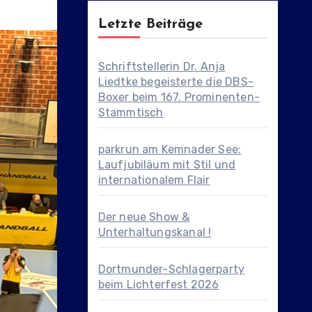
Letzte Beiträge
Schriftstellerin Dr. Anja
Liedtke begeisterte die DBS-
Boxer beim 167. Prominenten-
Stammtisch
parkrun am Kemnader See:
Laufjubiläum mit Stil und
internationalem Flair
Der neue Show &
Unterhaltungskanal !
Dortmunder-Schlagerparty
beim Lichterfest 2026