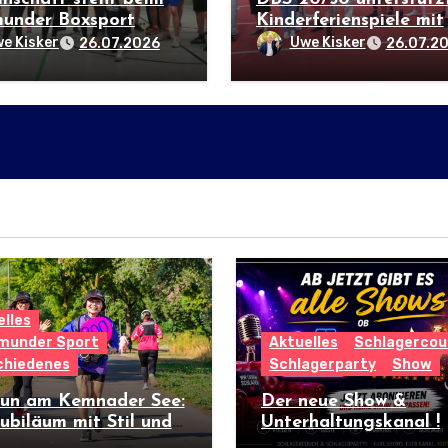
under Boxsport
Kinderferienspiele mit
 an erster Stelle
Boxtraining
e Kisker
Uwe Kisker
26.07.2026
26.07.2
lles
munder Sport
Aktuelles
Schlagercou
chiedenes
Schlagerparty
Show
run am Kemnader See:
Der neue Show &
ubiläum mit Stil und
Unterhaltungskanal !
nationalem Flair