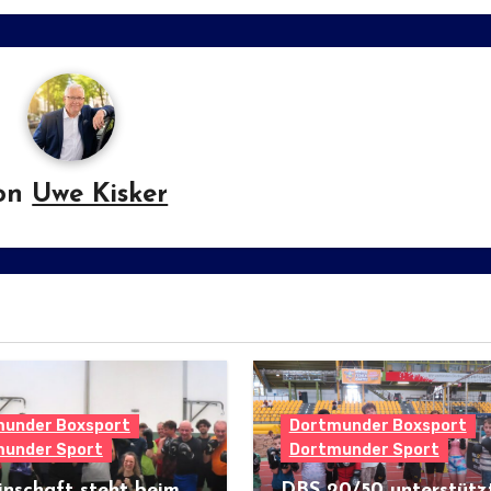
on
Uwe Kisker
under Boxsport
Dortmunder Boxsport
under Sport
Dortmunder Sport
nschaft steht beim
DBS 20/50 unterstütz