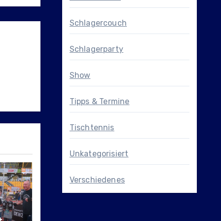
Schlagercouch
Schlagerparty
Show
Tipps & Termine
Tischtennis
Unkategorisiert
Verschiedenes
t