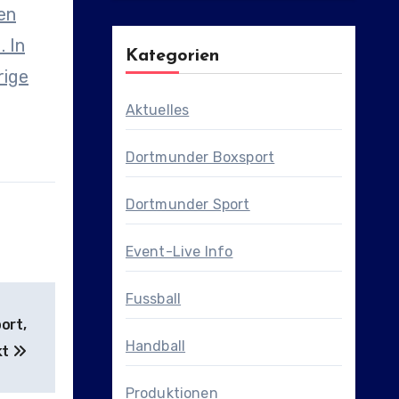
en
. In
Kategorien
rige
Aktuelles
Dortmunder Boxsport
Dortmunder Sport
Event-Live Info
Fussball
ort,
Handball
kt
Produktionen