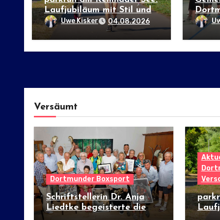
Laufjubiläum mit Stil und
Dortm
internationalem Flair
20/50
Uwe Kisker
Uw
04.08.2026
Versäumt
Aktue
Dort
Dortmunder Boxsport
Vers
Schriftstellerin Dr. Anja
park
Liedtke begeisterte die
Laufj
DBS-Boxer beim 167.
inter