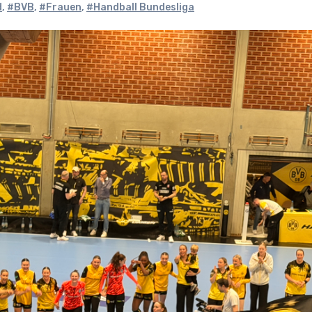
d
,
#BVB
,
#Frauen
,
#Handball Bundesliga