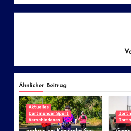
V
Ähnlicher Beitrag
Aktuelles
Dortmunder Sport
Dortm
Verschiedenes
Dortm
parkrun am Kemnader See:
Gemei