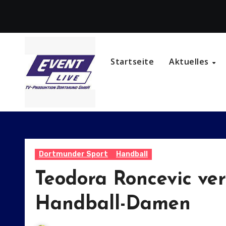
Zum
Inhalt
springen
Startseite
Aktuelles
Dortmunder Sport
Handball
Teodora Roncevic ve
Handball-Damen