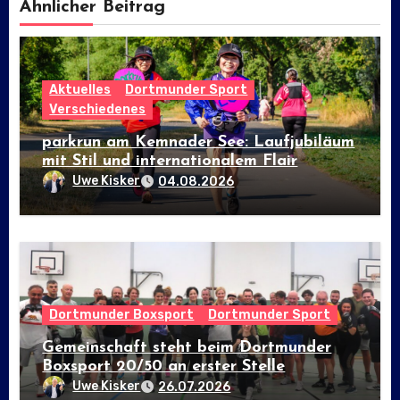
Ähnlicher Beitrag
Aktuelles
Dortmunder Sport
Verschiedenes
parkrun am Kemnader See: Laufjubiläum
mit Stil und internationalem Flair
Uwe Kisker
04.08.2026
Dortmunder Boxsport
Dortmunder Sport
Gemeinschaft steht beim Dortmunder
Boxsport 20/50 an erster Stelle
Uwe Kisker
26.07.2026