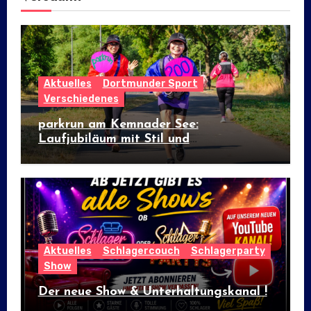
Aktuelles
Dortmunder Sport
Verschiedenes
parkrun am Kemnader See:
Laufjubiläum mit Stil und
internationalem Flair
Aktuelles
Schlagercouch
Schlagerparty
Show
Der neue Show & Unterhaltungskanal !