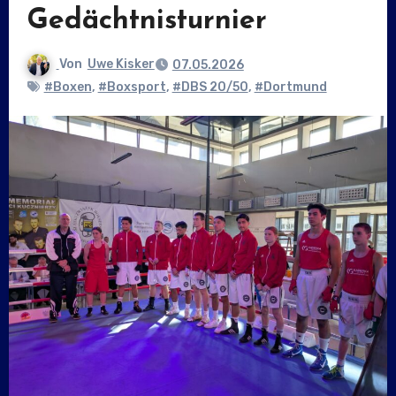
Gedächtnisturnier
Von
Uwe Kisker
07.05.2026
#Boxen
,
#Boxsport
,
#DBS 20/50
,
#Dortmund