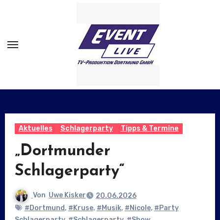
Zum
Inhalt
springen
Aktuelles
Schlagerparty
Tipps & Termine
„Dortmunder
Schlagerparty“
Von
Uwe Kisker
20.06.2026
#Dortmund
,
#Kruse
,
#Musik
,
#Nicole
,
#Party
Schlagerparty
,
#Schlagerparty
,
#Show