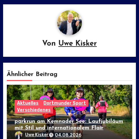
Von
Uwe Kisker
Ähnlicher Beitrag
Aktuelles
Dortmunder Sport
Verschiedenes
parkrun am Kemnader See: Laufjubiläum
mit Stil und internationalem Flair
Uwe Kisker
04.08.2026