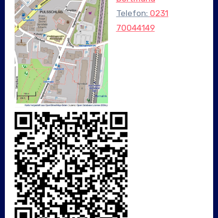
Telefon:
0231
70044149