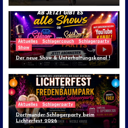
internationalem Flair
Aktuelles
Schlagercouch
Schlagerparty
Show
Der neue Show & Unterhaltungskanal !
Aktuelles
Schlagerparty
Dortmunder-Schlagerparty beim
Lichterfest 2026