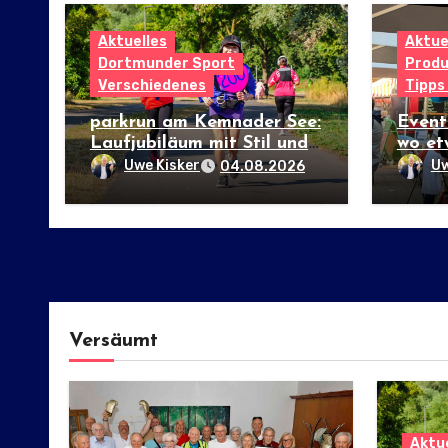
Aktuelles
Aktue
Dortmunder Sport
Produ
Verschiedenes
Tipps
parkrun am Kemnader See:
Event
Laufjubiläum mit Stil und
wo et
internationalem Flair
Uwe Kisker
Uw
04.08.2026
Versäumt
Aktue