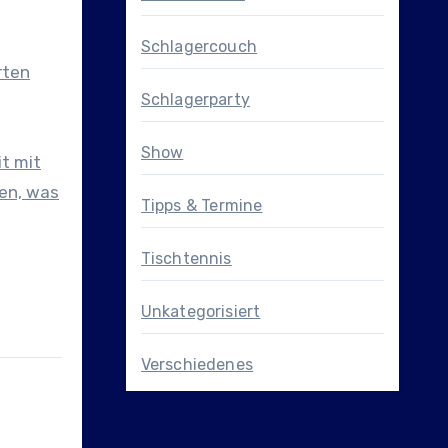
Schlagercouch
rten
Schlagerparty
Show
t mit
en, was
Tipps & Termine
Tischtennis
Unkategorisiert
Verschiedenes