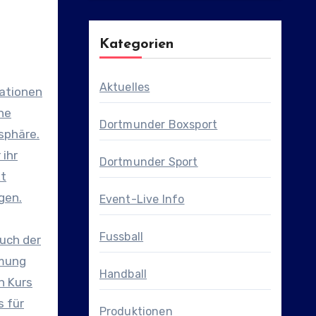
Kategorien
Aktuelles
ationen
ne
Dortmunder Boxsport
sphäre.
 ihr
Dortmunder Sport
kt
gen.
Event-Live Info
Fussball
uch der
mmung
Handball
n Kurs
s für
Produktionen