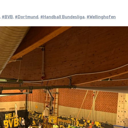
,
#BVB
,
#Dortmund
,
#Handball Bundesliga
,
#Wellinghofen