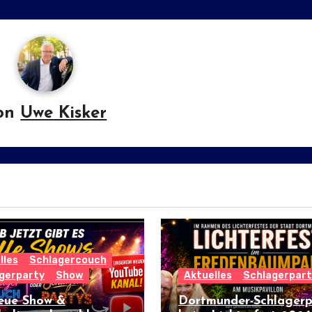
on
Uwe Kisker
lles
Schlagercouch
gerparty
Show
Aktuelles
Schlagerpart
eue Show &
Dortmunder-Schlagerp