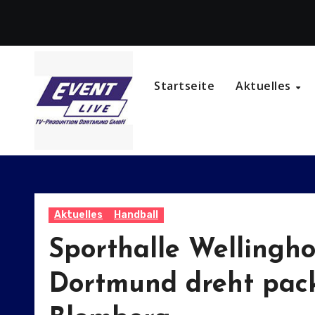
Zum
Inhalt
springen
Startseite
Aktuelles
Aktuelles
Handball
Sporthalle Wellingho
Dortmund dreht pack