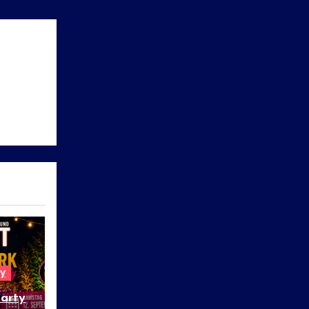
y
arty