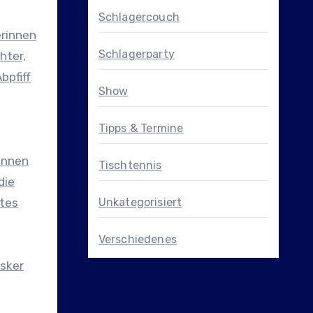
Schlagercouch
erinnen
Schlagerparty
hter,
bpfiff
Show
Tipps & Termine
innen
Tischtennis
die
htes
Unkategorisiert
Verschiedenes
isker