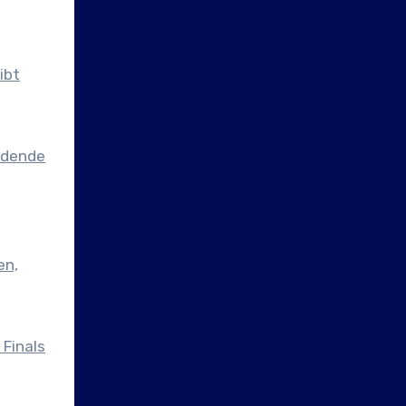
ibt
eidende
en,
 Finals