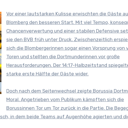
Vor einer lautstarken Kulisse erwischten die Gäste a
Blomberg den besseren Start. Mit viel Tempo, konseq
Chancenverwertung und einer stabilen Defensive se
sie den BVB früh unter Druck. Zwischenzeitlich erspie
sich die Blombergerinnen sogar einen Vorsprung von v
Toren und stellten die Dortmunderinnen vor große
Herausforderungen. Der 14:17-Halbzeitstand spiegelt
starke erste Hälfte der Gäste wider.
Doch nach dem Seitenwechsel zeigte Borussia Dort
Moral. Angetrieben vom Publikum kämpften sich die
Borussinnen Tor um Tor zurück in die Partie. Die Beg
usch, in dem beide Teams auf Augenhöhe agierten und di