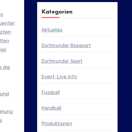
Kategorien
us
uenter
Aktuelles
tzten
lten
Dortmunder Boxsport
ier
Dortmunder Sport
e die
Event-Live Info
Fussball
mund
Handball
egnung
e
Produktionen