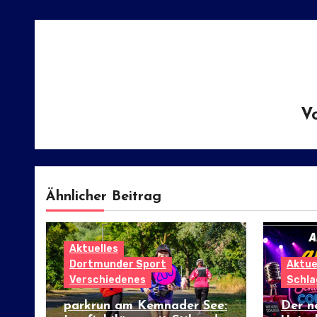
V
Ähnlicher Beitrag
Aktuelles
Dortmunder Sport
Aktue
Verschiedenes
Schla
parkrun am Kemnader See:
Der n