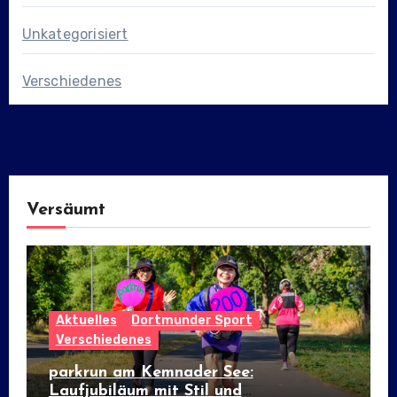
Unkategorisiert
Verschiedenes
Versäumt
Aktuelles
Dortmunder Sport
Verschiedenes
parkrun am Kemnader See:
Laufjubiläum mit Stil und