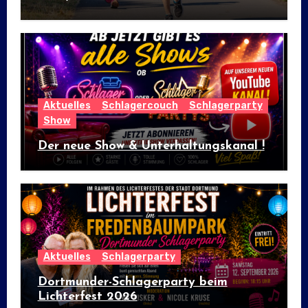
internationalem Flair
Aktuelles
Schlagercouch
Schlagerparty
Show
Der neue Show & Unterhaltungskanal !
Aktuelles
Schlagerparty
Dortmunder-Schlagerparty beim
Lichterfest 2026