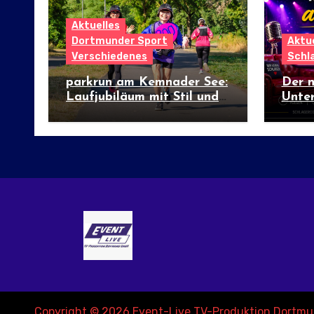
Aktuelles
Dortmunder Sport
Aktue
Verschiedenes
Schl
parkrun am Kemnader See:
Der 
Laufjubiläum mit Stil und
Unter
internationalem Flair
Copyright © 2026 Event-Live TV-Produktion Dortmu