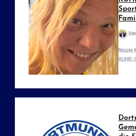
Sport
Fami
Uwe
Nicole 
RUHR-S
Dort
Geme