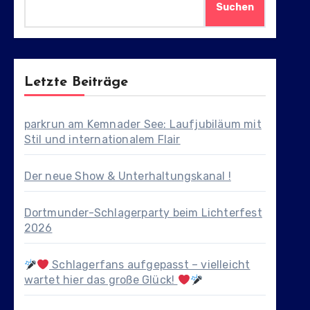
Suchen
Letzte Beiträge
parkrun am Kemnader See: Laufjubiläum mit
Stil und internationalem Flair
Der neue Show & Unterhaltungskanal !
Dortmunder-Schlagerparty beim Lichterfest
2026
Schlagerfans aufgepasst – vielleicht
wartet hier das große Glück!