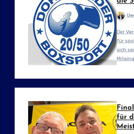
die 
Uwe
Der Ve
für spo
sich se
Mitein
Final
für d
Meis