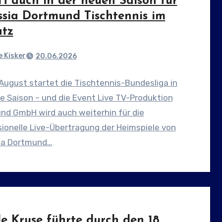
 auch in der neuen Saison für
ssia Dortmund Tischtennis im
atz
 Kisker
20.06.2026
August startet die Tischtennis-Bundesliga in
e Saison – und die Event Live TV-Produktion
nd GmbH wird auch weiterhin für die
ionelle Live-Übertragung der Heimspiele von
ia Dortmund…
e Kruse führte durch den 18.