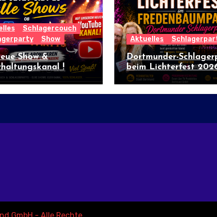
lles
Schlagercouch
agerparty
Show
Aktuelles
Schlagerpar
neue Show &
Dortmunder-Schlager
haltungskanal !
beim Lichterfest 202
nd GmbH - Alle Rechte