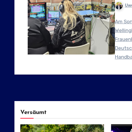
Uwe
Am Sonn
Welling
Frauenh
Deutsch
Handba
Versäumt