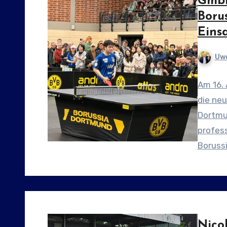
GmbH
Boru
Eins
Uwe
Am 16. 
die neu
Dortmu
profess
Boruss
Nicol