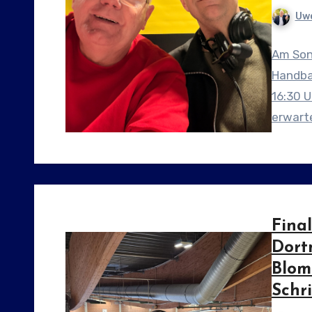
Uwe
Am Sonn
Handbal
16:30 U
erwarte
Final
Dort
Blom
Schri