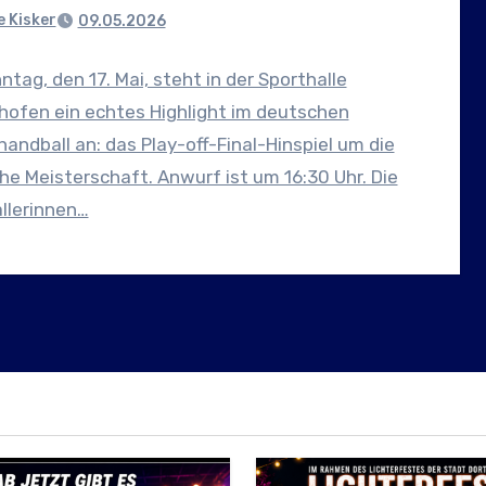
 Kisker
09.05.2026
tag, den 17. Mai, steht in der Sporthalle
hofen ein echtes Highlight im deutschen
andball an: das Play-off-Final-Hinspiel um die
e Meisterschaft. Anwurf ist um 16:30 Uhr. Die
llerinnen…