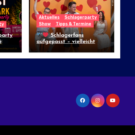
Aktuelles
Schlagerparty
Show
Tipps & Termine
ty
party
Schlagerfans
6
aufgepasst – vielleicht
wartet hier das große
Glück!