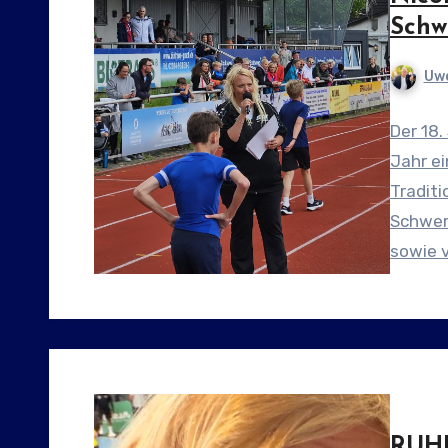
Schw
Uwe
Der 18.
Jahr ei
Tradit
Schwer
sowie 
RUHR