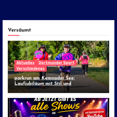
Versäumt
Aktuelles
Dortmunder Sport
Verschiedenes
parkrun am Kemnader See:
Laufjubiläum mit Stil und
internationalem Flair