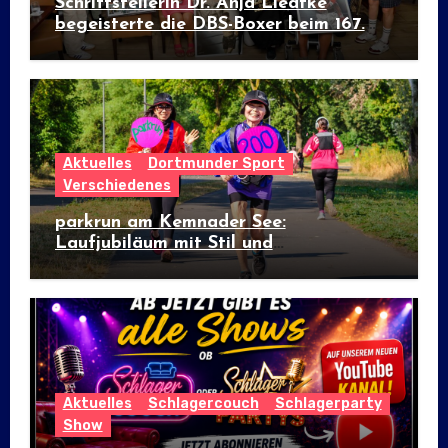
Schriftstellerin Dr. Anja Liedtke
begeisterte die DBS-Boxer beim 167.
Prominenten-Stammtisch
Aktuelles
Dortmunder Sport
Verschiedenes
parkrun am Kemnader See:
Laufjubiläum mit Stil und
internationalem Flair
Aktuelles
Schlagercouch
Schlagerparty
Show