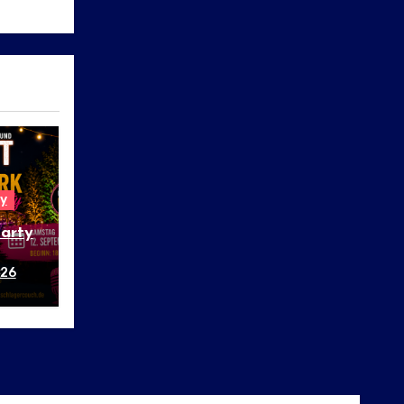
y
arty
026