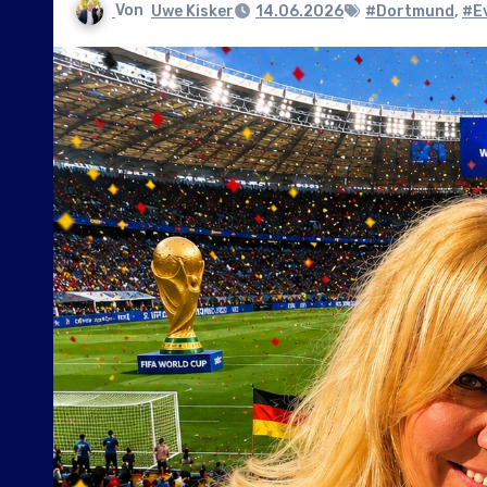
Von
Uwe Kisker
14.06.2026
#Dortmund
,
#Ev