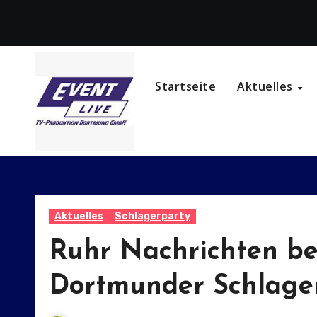
Zum
Inhalt
springen
Startseite
Aktuelles
Aktuelles
Schlagerparty
Ruhr Nachrichten be
Dortmunder Schlage