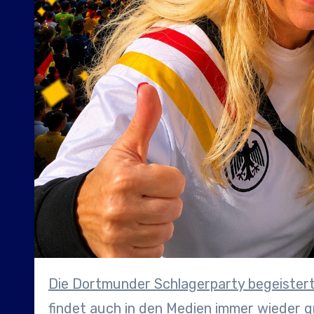
Die Dortmunder Schlagerparty begeistert nicht nur die Fans des deutschen Schlagers, sondern
findet auch in den Medien immer wieder 