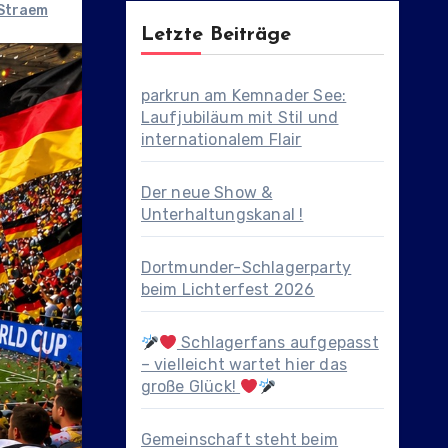
Straem
Letzte Beiträge
parkrun am Kemnader See:
Laufjubiläum mit Stil und
internationalem Flair
Der neue Show &
Unterhaltungskanal !
Dortmunder-Schlagerparty
beim Lichterfest 2026
Schlagerfans aufgepasst
– vielleicht wartet hier das
große Glück!
Gemeinschaft steht beim