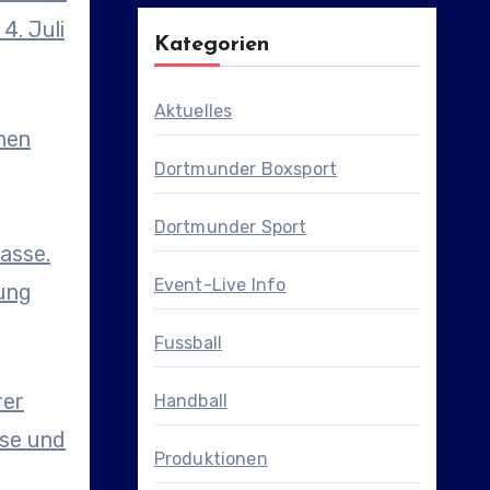
4. Juli
Kategorien
Aktuelles
nen
Dortmunder Boxsport
Dortmunder Sport
asse.
Event-Live Info
rung
Fussball
rer
Handball
use und
Produktionen