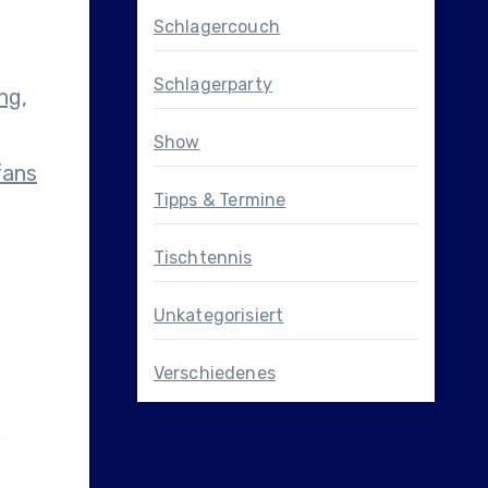
Schlagercouch
Schlagerparty
ng,
Show
fans
Tipps & Termine
Tischtennis
Unkategorisiert
Verschiedenes