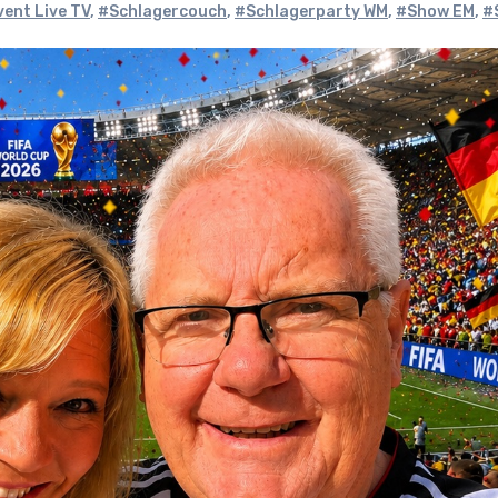
ent Live TV
,
#Schlagercouch
,
#Schlagerparty WM
,
#Show EM
,
#