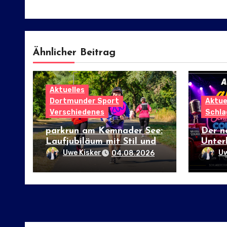
Ähnlicher Beitrag
Aktuelles
Dortmunder Sport
Aktue
Verschiedenes
Schla
parkrun am Kemnader See:
Der n
Laufjubiläum mit Stil und
Unter
internationalem Flair
Uwe Kisker
Uw
04.08.2026