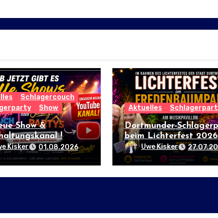
lles
Schlagercouch
gerparty
Show
Aktuelles
Schlagerpart
eue Show &
Dortmunder-Schlagerp
haltungskanal !
beim Lichterfest 2026
e Kisker
Uwe Kisker
01.08.2026
27.07.2