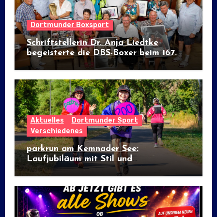
Dortmunder Boxsport
Schriftstellerin Dr. Anja Liedtke
begeisterte die DBS-Boxer beim 167.
Prominenten-Stammtisch
Aktuelles
Dortmunder Sport
Verschiedenes
parkrun am Kemnader See:
Laufjubiläum mit Stil und
internationalem Flair