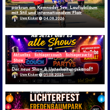
parkrun am Kemnader See: Laufjubiläum
mit Stil und internationalem Flair
Uwe Kisker
04.08.2026
Aktuelles
Schlagercouch
Schlagerparty
Show
Der neue Show & Unterhaltungskanal !
Uwe Kisker
01.08.2026