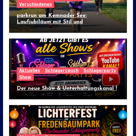
Verschiedenes
parkrun am Kemnader See:
Laufjubiläum mit Stil und
internationalem Flair
Aktuelles
Schlagercouch
Schlagerparty
Show
Der neue Show & Unterhaltungskanal !