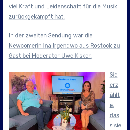
viel Kraft und Leidenschaft für die Musik
zurückgekämpft hat.
In der zweiten Sendung war die
Newcomerin Ina Irgendwo aus Rostock zu
Gast bei Moderator Uwe Kisker.
Sie
erz
ählt
e,
das
s sie