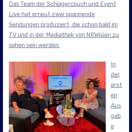
Das Team der Schlagercouch und Event
Live hat erneut zwei spannende
Sendungen produziert, die schon bald im
TV und in der Mediathek von NRWision zu
sehen sein werden.
In
der
erst
en
Aus
gab
e