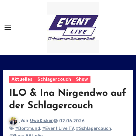
Zum
Inhalt
springen
Aktuelles
Schlagercouch
Show
ILO & Ina Nirgendwo auf
der Schlagercouch
Von
Uwe Kisker
02.06.2026
#Dortmund
,
#Event Live TV
,
#Schlagercouch
,
#Show
,
#Studio