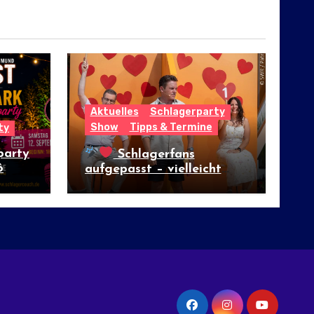
Aktuelles
Schlagerparty
Show
Tipps & Termine
ty
party
Schlagerfans
6
aufgepasst – vielleicht
wartet hier das große
Glück!