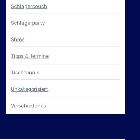
Schlagercouch
Schlagerparty
Show
Tipps & Termine
Tischtennis
Unkategorisiert
Verschiedenes