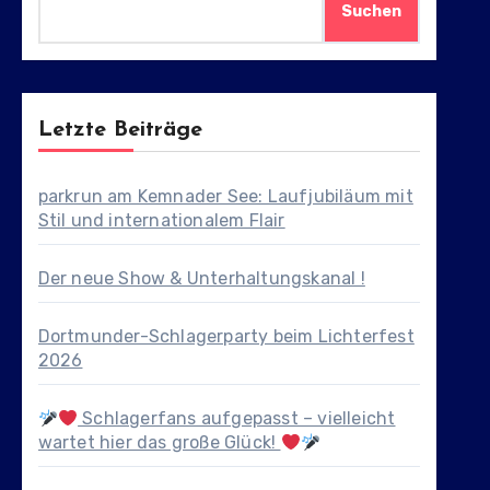
Suchen
Letzte Beiträge
parkrun am Kemnader See: Laufjubiläum mit
Stil und internationalem Flair
Der neue Show & Unterhaltungskanal !
Dortmunder-Schlagerparty beim Lichterfest
2026
Schlagerfans aufgepasst – vielleicht
wartet hier das große Glück!