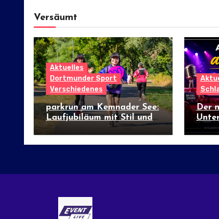
Versäumt
Aktuelles
Dortmunder Sport
Aktue
Verschiedenes
Schl
parkrun am Kemnader See:
Der 
Laufjubiläum mit Stil und
Unter
internationalem Flair