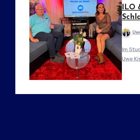
ILO 
Schl
Uwe
Im Stu
Uwe Kis