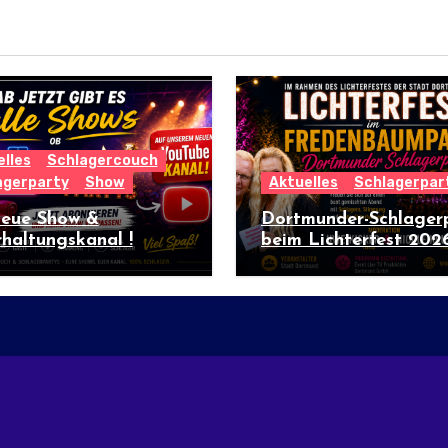
lles
Schlagercouch
agerparty
Show
Aktuelles
Schlagerpar
neue Show &
Dortmunder-Schlager
haltungskanal !
beim Lichterfest 202